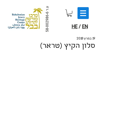
ע.ר
58-002986-6
HE
/
EN
19 במרץ 2018
סלון הקיץ (טראר)