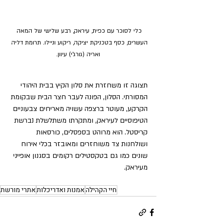
כלי לסוכר עם כפית, עיראק, רבע שלישי של המאה 
העשרים, כסף בטכניקת יציקה, ריקוע וניילו. תרומת דליה 
ואריה (גורג'י) עיוון.
תצוגה זו משחזרת את סלון הקיץ בבית היהודי 
המסורתי. הסלון, הפונה לעבר חצר הבית שבקומת 
הקרקע, מעוטר ברצפה עשויה מאריחים צבעוניים 
הטיפוסיים לעיראק, ומתקרתו משתלשלת נברשת 
קריסטל. הוא מרוהט בספסלים, כורסאות 
ושולחנות צד משוחזרים ומאובזר בכלי אירוח 
שונים כמו גם בטקסטילים רקומים בסגנון אופייני 
מעיראק.
חיי הקהילה
אמנות ואדריכלות
אתרי מורשת