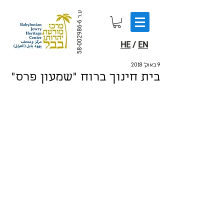
ע.ר
58-002986-6
HE
/
EN
9 באוק׳ 2018
בית חינוך ברוח "שמעון פרס"