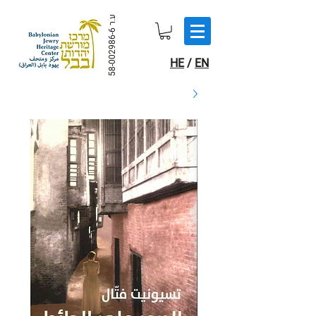
ע.ר
58-002986-6
HE
/
EN