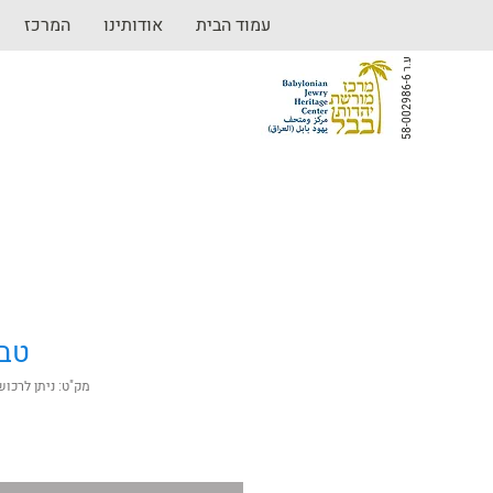
עמוד הבית
אודותינו
המרכז
ע
6
.
ר
5
8
-
0
0
2
9
8
6
-
טבע
מק"ט: ניתן לרכו