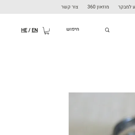
ע למבקר
מוזאון 360
צור קשר
HE
/
EN