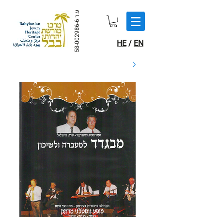
ע.ר
58-002986-6
HE
/
EN