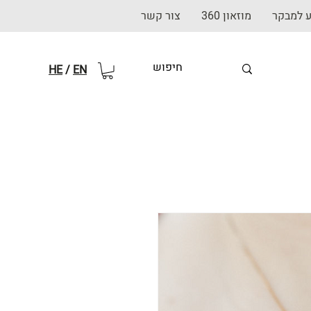
ע למבקר
מוזאון 360
צור קשר
HE
/
EN