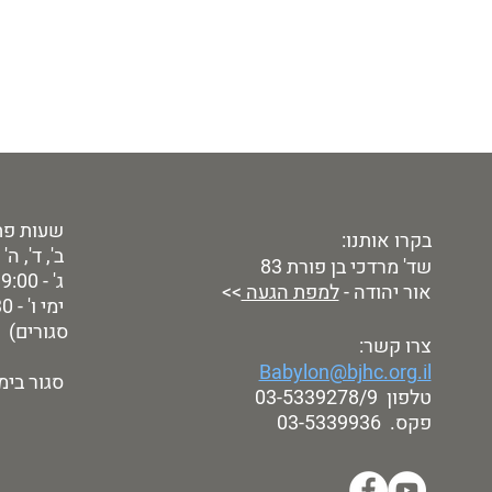
שעות פת
בקרו אותנו:
ב', ד', ה' - 9:00 - 00
שד' מרדכי בן פורת 83
ג' - 9:00 - 19:00
אור יהודה -
למפת הגעה
>>
סגורים)
צרו קשר:
Babylon@bjhc.org.il
סגור בימי
טלפון 03-5339278/9
פקס. 03-5339936