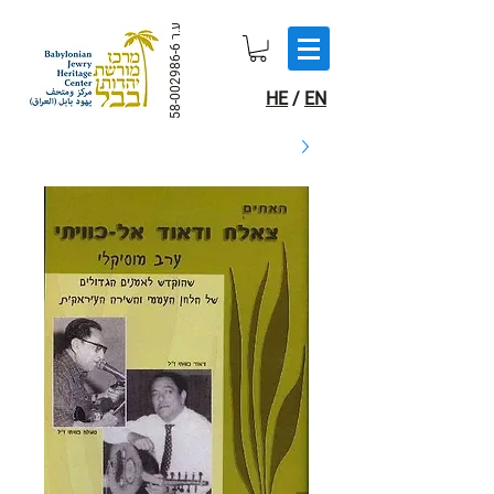
ע.ר
58-002986-6
HE
/
EN