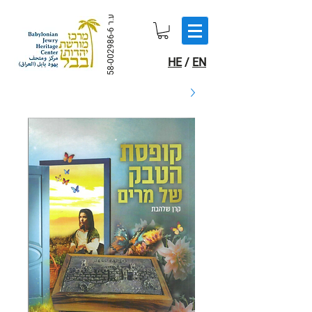
ע.ר
58-002986-6
HE
/
EN