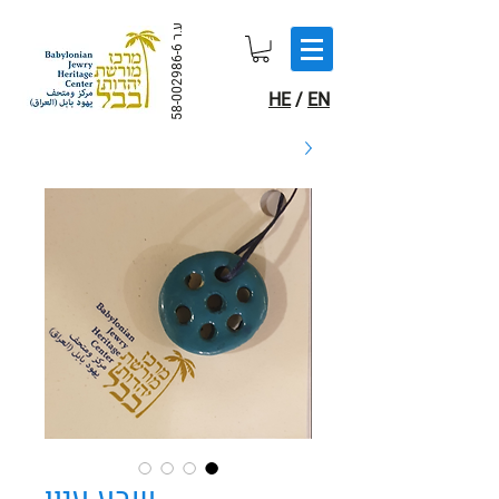
ע.ר
58-002986-6
HE
/
EN