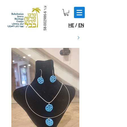
ע.ר
58-002986-6
HE
/
EN