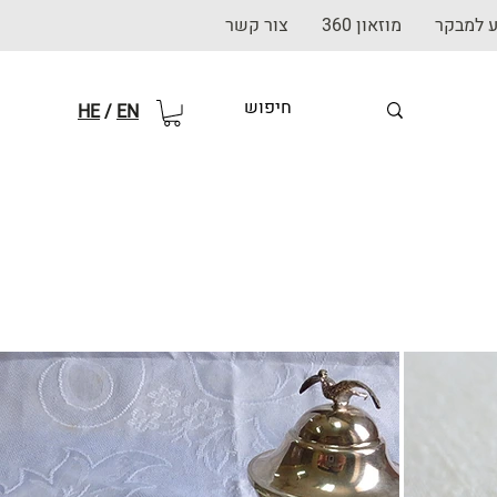
ע למבקר
מוזאון 360
צור קשר
HE
/
EN