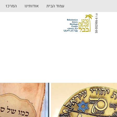
עמוד הבית
אודותינו
המרכז
ע
6
.
ר
5
8
-
0
0
2
9
8
6
-