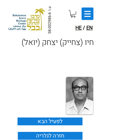
ע.ר
58-002986-6
HE
/
EN
(חיו (צחייק) יצחק (יואל
לפעיל הבא
חזרה לגלריה