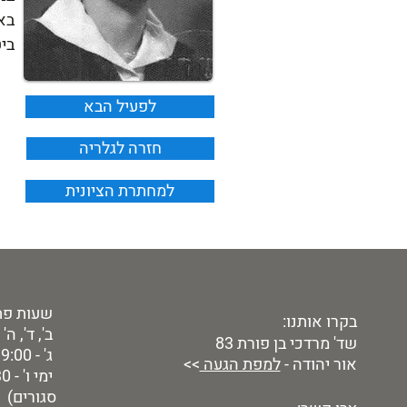
בא
ביט
לפעיל הבא
חזרה לגלריה
למחתרת הציונית
שעות פת
בקרו אותנו:
ב', ד', ה' - 9:00 - 00
שד' מרדכי בן פורת 83
ג' - 9:00 - 19:00
אור יהודה -
למפת הגעה
>>
סגורים)