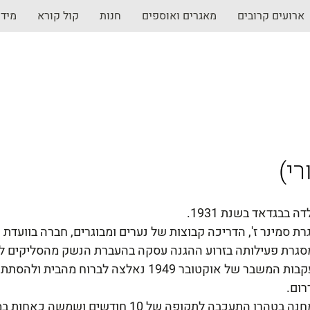
ארועים קרובים
מאגרים ואוספים
חנות
קול קורא
מיד
רי
דה בבגדאד בשנת 1931.
רת סמינר ז', הדריכה קבוצות של נערים ומבוגרים, חברה בוועדת ה
סגרת פעילותה בזרוע ההגנה עסקה בהעברת הנשק מהסליקים לכ
בעקבות המשבר של אוקטובר 1949 נאלצה לברוח מ
רום.
ה בטהרן התעכבה לתקופה של 10 חודשים ושמשה כאחות במרפאת המחנה.