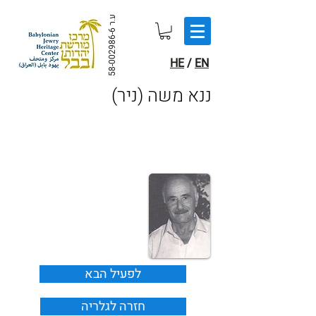
ע.ר
58-002986-6
HE
/
EN
(ננא משה (ניר
לפעיל הבא
חזרה לגלריה