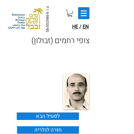
ע.ר
58-002986-6
HE
/
EN
(צופי רחמים (זבולון
לפעיל הבא
חזרה לגלריה