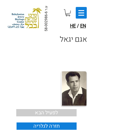
ע.ר
58-002986-6
HE
/
EN
אגם יגאל
לפעיל הבא
חזרה לגלריה