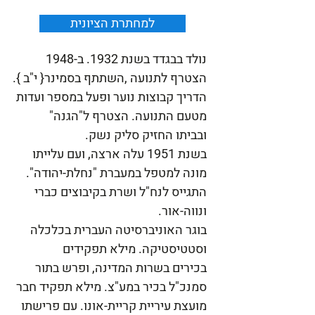
למחתרת הציונית
נולד בבגדד בשנת 1932. ב-1948
הצטרף לתנועה ,השתתף בסמינר{ י"ב }.
הדריך קבוצות נוער ופעל במספר ועדות
מטעם התנועה. הצטרף ל"הגנה"
ובביתו החזיק סליק נשק.
בשנת 1951 עלה ארצה, ועם עלייתו
מונה למטפל במעברת "נחלת-יהודה".
התגייס לנח"ל ושרת בקיבוצים כברי
ונווה-אור.
בוגר האוניברסיטה העברית בכלכלה
וסטטיסטיקה. מילא תפקידים
בכירים בשרות המדינה, ופרש בתור
סמנכ"ל בכיר במע"צ. מילא תפקיד חבר
מועצת עיריית קריית-אונו. עם פרישתו