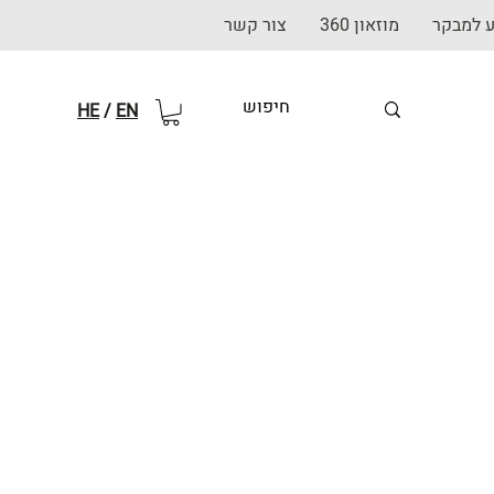
ע למבקר
מוזאון 360
צור קשר
HE
/
EN