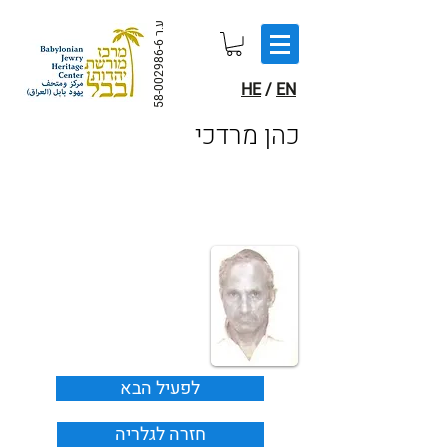
ע.ר
58-002986-6
HE
/
EN
כהן מרדכי
לפעיל הבא
חזרה לגלריה