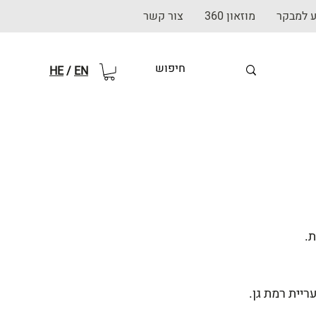
ע למבקר
מוזאון 360
צור קשר
HE
/
EN
.
ריית רמת גן.