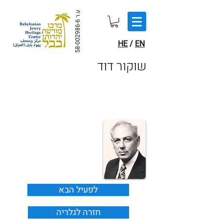
ע.ר
58-002986-6
HE
/
EN
שוקור דוד
לפעיל הבא
חזרה לגלריה