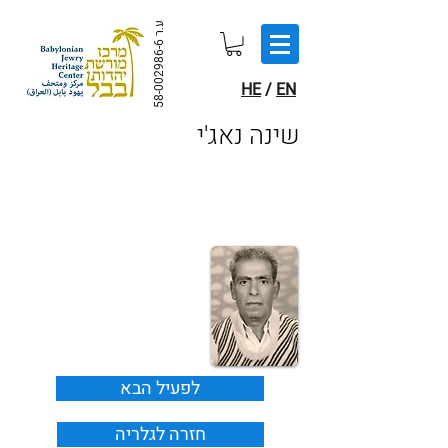
ע.ר
58-002986-6
HE
/
EN
שינה נאג'י
לפעיל הבא
חזרה לגלריה