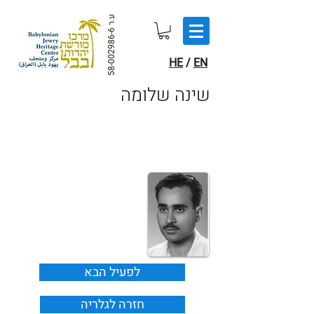
ע.ר
58-002986-6
HE
/
EN
שינה שלומה
לפעיל הבא
חזרה לגלריה