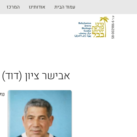
עמוד הבית
אודותינו
המרכז
ע
6
.
ר
5
8
-
0
0
2
9
8
6
-
(אבישר ציון (דוד
נול