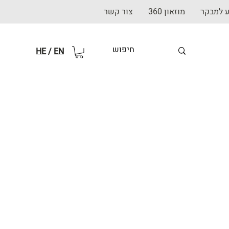
ע למבקר
מוזאון 360
צור קשר
HE
/
EN