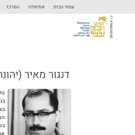
עמוד הבית
אודותינו
המרכז
ע
6
.
ר
5
8
-
0
0
2
9
8
6
-
(דנגור מאיר (יהונת
נול
בוג
בצפ
הצ
אר