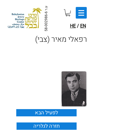
ע.ר
58-002986-6
HE
/
EN
(רפאלי מאיר (צבי
לפעיל הבא
חזרה לגלריה