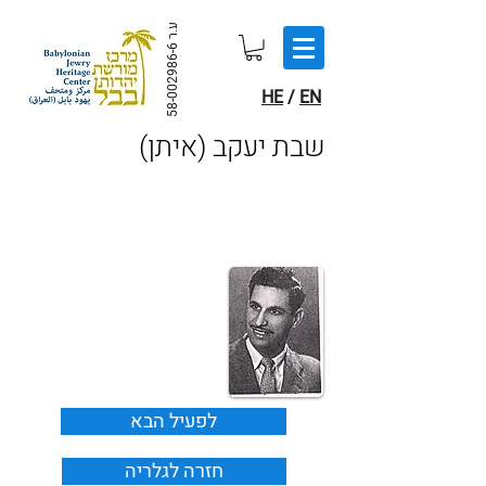
ע.ר
58-002986-6
HE
/
EN
(שבת יעקב (איתן
לפעיל הבא
חזרה לגלריה